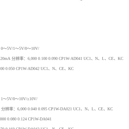
0～5V/1～5V/0～10V/
～20mA 分辨率：6,000 0.100 0.090 CP1W-AD041 UC1、N、L、CE、KC
00 0.050 CP1W-AD042 UC1、N、CE、KC
1～5V/0～10V/±10V/
 分辨率：6,000 0.040 0.095 CP1W-DA021 UC1、N、L、CE、KC
00 0.080 0.124 CP1W-DA041