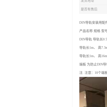
发货地址
是否有售后
DIN导轨安装用配
产品名称 规格 型
DIN导轨 导轨长0.5m
导轨长1m、 高7.3mm
导轨长1m、 高16mm
端板 为防止DI
注. 注意：10个端