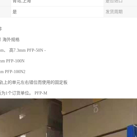
青岛,上海
是否进口
是
发货周期
件
号 海外规格
、 高7.3mm PFP-50N -
 PFP-100N
 PFP-100N2
N导轨上的单元左右错位而使用的固定板
板为1个订货单位。 PFP-M