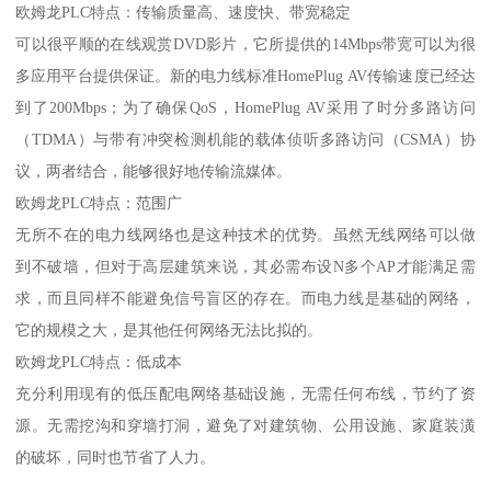
欧姆龙PLC特点：传输质量高、速度快、带宽稳定
可以很平顺的在线观赏DVD影片，它所提供的14Mbps带宽可以为很
多应用平台提供保证。新的电力线标准HomePlug AV传输速度已经达
到了200Mbps；为了确保QoS，HomePlug AV采用了时分多路访问
（TDMA）与带有冲突检测机能的载体侦听多路访问（CSMA）协
议，两者结合，能够很好地传输流媒体。
欧姆龙PLC特点：范围广
无所不在的电力线网络也是这种技术的优势。虽然无线网络可以做
到不破墙，但对于高层建筑来说，其必需布设N多个AP才能满足需
求，而且同样不能避免信号盲区的存在。而电力线是基础的网络，
它的规模之大，是其他任何网络无法比拟的。
欧姆龙PLC特点：低成本
充分利用现有的低压配电网络基础设施，无需任何布线，节约了资
源。无需挖沟和穿墙打洞，避免了对建筑物、公用设施、家庭装潢
的破坏，同时也节省了人力。