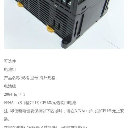
可选件
电池组
产品名称 规格 型号 海外规格
电池组
2064_lu_7_1
N/NA□□(S□)型CP1E CPU单元选装用电池
注. 即使断电也要保持以下区域时，请在N/NA□□(S□)型CPU单元上安
装。
数据存储器(DM备份区域除外)、保持继电器(H)、