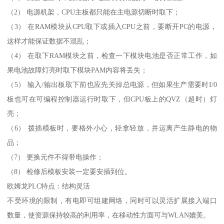
（2） 电源机架，CPU主板都只能在主电源切断时取下；
（3） 在RAM模块从CPU取下或插入CPU之前，要断开PC的电源，
这样才能保证数据不混乱；
（4） 在取下RAM模块之前，检查一下模块电池是否正常工作，如
果电池故障灯亮时取下模块PAM内容将丢失；
（5） 输入/输出板取下前也应先关掉总电源，但如果生产需要时I/0
板也可在可编程控制器运行时取下，但CPU板上的QVZ（超时）灯
亮；
（6） 拨插模板时，要格外小心，轻拿轻放，并运离产生静电的物
品；
（7） 更换元件不得带电操作；
（8） 检修后模板安装一定要安插到位。
欧姆龙PLC特点：结构灵活
不受环境的限制，有电即可组建网络，同时可以灵活扩展接入端口
数量，使资源保持较高的利用率，在移动性方面可与WLAN媲美。