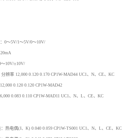
：0～5V/1～5V/0～10V/
～20mA
10V/±10V/
分辨率 12,000 0.120 0.170 CP1W-MAD44 UC1、N、CE、KC
,000 0.120 0.120 CP1W-MAD42
,000 0.083 0.110 CP1W-MAD11 UC1、N、L、CE、KC
：热电偶(J、K) 0.040 0.059 CP1W-TS001 UC1、N、L、CE、KC