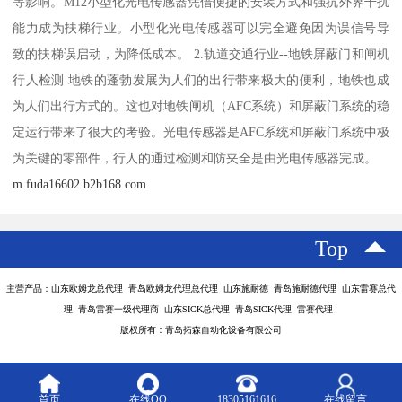
等影响。M12小型化光电传感器凭借便捷的安装方式和强抗外界干扰
能力成为扶梯行业。小型化光电传感器可以完全避免因为误信号导
致的扶梯误启动，为降低成本。 2.轨道交通行业--地铁屏蔽门和闸机
行人检测 地铁的蓬勃发展为人们的出行带来极大的便利，地铁也成
为人们出行方式的。这也对地铁闸机（AFC系统）和屏蔽门系统的稳
定运行带来了很大的考验。光电传感器是AFC系统和屏蔽门系统中极
为关键的零部件，行人的通过检测和防夹全是由光电传感器完成。
m.fuda16602.b2b168.com
Top
主营产品：山东欧姆龙总代理 青岛欧姆龙代理总代理 山东施耐德 青岛施耐德代理 山东雷赛总代
理 青岛雷赛一级代理商 山东SICK总代理 青岛SICK代理 雷赛代理
版权所有：青岛拓森自动化设备有限公司
首页
在线QQ
18305161616
在线留言