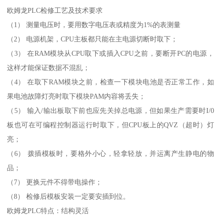
欧姆龙PLC检修工艺及技术要求
（1） 测量电压时，要用数字电压表或精度为1%的表测量
（2） 电源机架，CPU主板都只能在主电源切断时取下；
（3） 在RAM模块从CPU取下或插入CPU之前，要断开PC的电源，
这样才能保证数据不混乱；
（4） 在取下RAM模块之前，检查一下模块电池是否正常工作，如
果电池故障灯亮时取下模块PAM内容将丢失；
（5） 输入/输出板取下前也应先关掉总电源，但如果生产需要时I/0
板也可在可编程控制器运行时取下，但CPU板上的QVZ（超时）灯
亮；
（6） 拨插模板时，要格外小心，轻拿轻放，并运离产生静电的物
品；
（7） 更换元件不得带电操作；
（8） 检修后模板安装一定要安插到位。
欧姆龙PLC特点：结构灵活