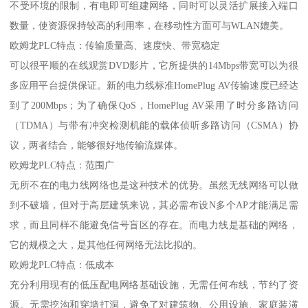
不受环境的限制，有电即可组建网络，同时可以灵活扩展接入端口
数量，使资源保持较高的利用率，在移动性方面可与WLAN媲美。
欧姆龙PLC特点：传输质量高、速度快、带宽稳定
可以很平顺的在线观赏DVD影片，它所提供的14Mbps带宽可以为很
多应用平台提供保证。新的电力线标准HomePlug AV传输速度已经达
到了200Mbps；为了确保QoS，HomePlug AV采用了时分多路访问
（TDMA）与带有冲突检测机能的载体侦听多路访问（CSMA）协
议，两者结合，能够很好地传输流媒体。
欧姆龙PLC特点：范围广
无所不在的电力线网络也是这种技术的优势。虽然无线网络可以做
到不破墙，但对于高层建筑来说，其必需布设N多个AP才能满足需
求，而且同样不能避免信号盲区的存在。而电力线是基础的网络，
它的规模之大，是其他任何网络无法比拟的。
欧姆龙PLC特点：低成本
充分利用现有的低压配电网络基础设施，无需任何布线，节约了资
源。无需挖沟和穿墙打洞，避免了对建筑物、公用设施、家庭装潢