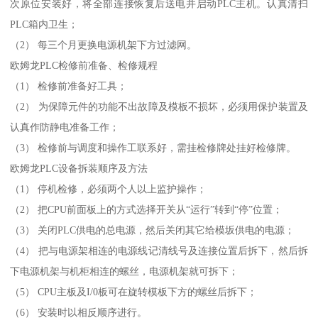
次原位安装好，将全部连接恢复后送电并启动PLC主机。认真清扫
PLC箱内卫生；
（2） 每三个月更换电源机架下方过滤网。
欧姆龙PLC检修前准备、检修规程
（1） 检修前准备好工具；
（2） 为保障元件的功能不出故障及模板不损坏，必须用保护装置及
认真作防静电准备工作；
（3） 检修前与调度和操作工联系好，需挂检修牌处挂好检修牌。
欧姆龙PLC设备拆装顺序及方法
（1） 停机检修，必须两个人以上监护操作；
（2） 把CPU前面板上的方式选择开关从“运行”转到“停”位置；
（3） 关闭PLC供电的总电源，然后关闭其它给模坂供电的电源；
（4） 把与电源架相连的电源线记清线号及连接位置后拆下，然后拆
下电源机架与机柜相连的螺丝，电源机架就可拆下；
（5） CPU主板及I/0板可在旋转模板下方的螺丝后拆下；
（6） 安装时以相反顺序进行。