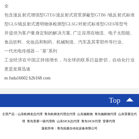
全
包含漫反射式增强型GTE6/漫反射式背景屏蔽型GTB6 /镜反射式标准
型GL6/镜反射式透明物体检测型GL6G/对射式标准型GSE6等型号
并提供为客户量身定制的解决方案, 广泛应用在物流、电子太阳能、
食品饮料、化妆品和制药、机械制造、汽车及其零部件等行业。
一代光电传感器 -- "基"系列
工业经济在中国正持续增长，与全球的联系日益密切，自动化行业
更是发展迅速
m.fuda16602.b2b168.com
Top
主营产品：山东欧姆龙总代理 青岛欧姆龙代理总代理 山东施耐德 青岛施耐德代理 山东雷赛总代
理 青岛雷赛一级代理商 山东SICK总代理 青岛SICK代理 雷赛代理
版权所有：青岛拓森自动化设备有限公司