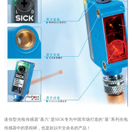
迷你型光电传感器"基六"是SICK专为中国市场打造的"基"系列光电
传感器中的里程碑，也是款以中文命名的产品！