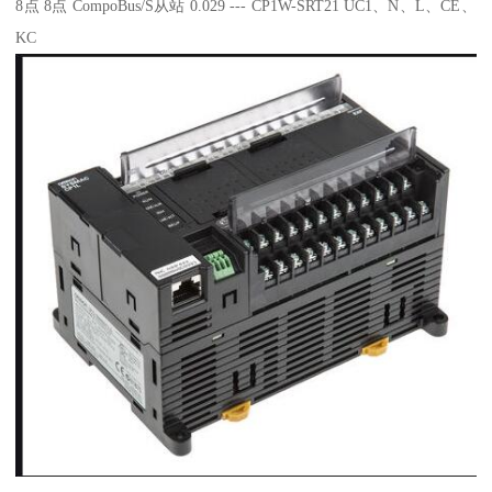
8点 8点 CompoBus/S从站 0.029 --- CP1W-SRT21 UC1、N、L、CE、
KC