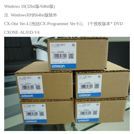
Windows 10(32bit版/64bit版)
注. WindowsXP的64bit版除外
CX-One Ver.4.□包括CX-Programmer Ver.9.□。 1个授权版本* DVD
CXONE-AL01D-V4