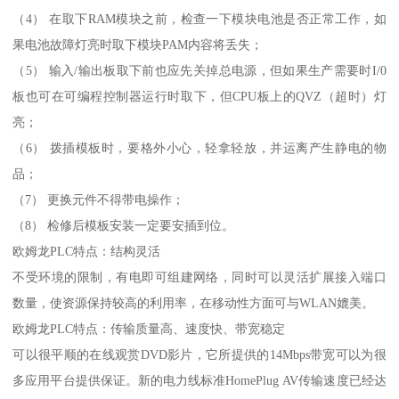
（4） 在取下RAM模块之前，检查一下模块电池是否正常工作，如
果电池故障灯亮时取下模块PAM内容将丢失；
（5） 输入/输出板取下前也应先关掉总电源，但如果生产需要时I/0
板也可在可编程控制器运行时取下，但CPU板上的QVZ（超时）灯
亮；
（6） 拨插模板时，要格外小心，轻拿轻放，并运离产生静电的物
品；
（7） 更换元件不得带电操作；
（8） 检修后模板安装一定要安插到位。
欧姆龙PLC特点：结构灵活
不受环境的限制，有电即可组建网络，同时可以灵活扩展接入端口
数量，使资源保持较高的利用率，在移动性方面可与WLAN媲美。
欧姆龙PLC特点：传输质量高、速度快、带宽稳定
可以很平顺的在线观赏DVD影片，它所提供的14Mbps带宽可以为很
多应用平台提供保证。新的电力线标准HomePlug AV传输速度已经达