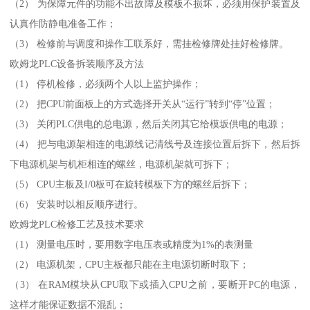
（2） 为保障元件的功能不出故障及模板不损坏，必须用保护装置及
认真作防静电准备工作；
（3） 检修前与调度和操作工联系好，需挂检修牌处挂好检修牌。
欧姆龙PLC设备拆装顺序及方法
（1） 停机检修，必须两个人以上监护操作；
（2） 把CPU前面板上的方式选择开关从“运行”转到“停”位置；
（3） 关闭PLC供电的总电源，然后关闭其它给模坂供电的电源；
（4） 把与电源架相连的电源线记清线号及连接位置后拆下，然后拆
下电源机架与机柜相连的螺丝，电源机架就可拆下；
（5） CPU主板及I/0板可在旋转模板下方的螺丝后拆下；
（6） 安装时以相反顺序进行。
欧姆龙PLC检修工艺及技术要求
（1） 测量电压时，要用数字电压表或精度为1%的表测量
（2） 电源机架，CPU主板都只能在主电源切断时取下；
（3） 在RAM模块从CPU取下或插入CPU之前，要断开PC的电源，
这样才能保证数据不混乱；