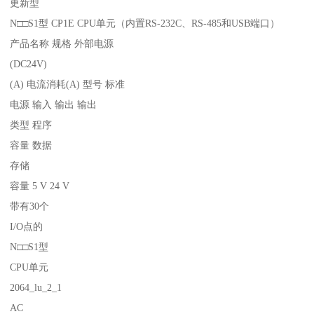
更新型
N□□S1型 CP1E CPU单元（内置RS-232C、RS-485和USB端口）
产品名称 规格 外部电源
(DC24V)
(A) 电流消耗(A) 型号 标准
电源 输入 输出 输出
类型 程序
容量 数据
存储
容量 5 V 24 V
带有30个
I/O点的
N□□S1型
CPU单元
2064_lu_2_1
AC