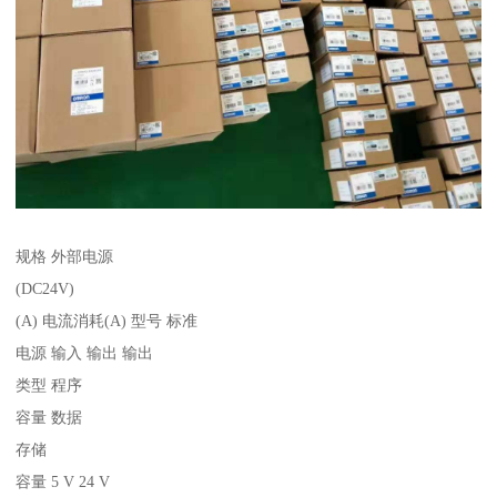
规格 外部电源
(DC24V)
(A) 电流消耗(A) 型号 标准
电源 输入 输出 输出
类型 程序
容量 数据
存储
容量 5 V 24 V