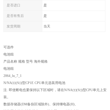
是否进口
是
是否有售后
是
发货周期
当天
可选件
电池组
产品名称 规格 型号 海外规格
电池组
2064_lu_7_1
N/NA□□(S□)型CP1E CPU单元选装用电池
注. 即使断电也要保持以下区域时，请在N/NA□□(S□)型CPU单元上安
装。
数据存储器(DM备份区域除外)、保持继电器(H)、