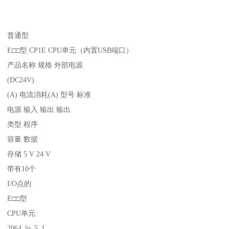
普通型
E□□型 CP1E CPU单元（内置USB端口）
产品名称 规格 外部电源
(DC24V)
(A) 电流消耗(A) 型号 标准
电源 输入 输出 输出
类型 程序
容量 数据
存储 5 V 24 V
带有10个
I/O点的
E□□型
CPU单元
2064_lu_5_1