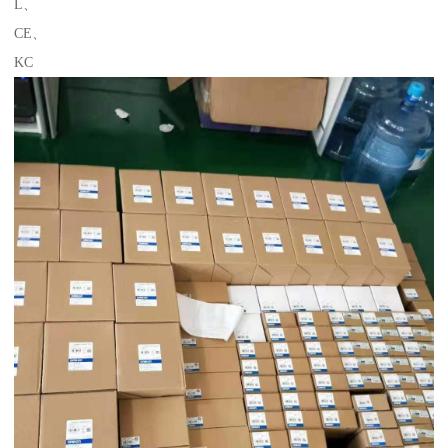
L、
CE、
KC