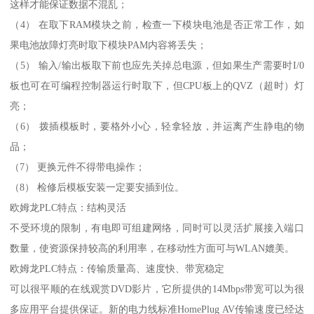
这样才能保证数据不混乱；
（4） 在取下RAM模块之前，检查一下模块电池是否正常工作，如
果电池故障灯亮时取下模块PAM内容将丢失；
（5） 输入/输出板取下前也应先关掉总电源，但如果生产需要时I/0
板也可在可编程控制器运行时取下，但CPU板上的QVZ（超时）灯
亮；
（6） 拨插模板时，要格外小心，轻拿轻放，并运离产生静电的物
品；
（7） 更换元件不得带电操作；
（8） 检修后模板安装一定要安插到位。
欧姆龙PLC特点：结构灵活
不受环境的限制，有电即可组建网络，同时可以灵活扩展接入端口
数量，使资源保持较高的利用率，在移动性方面可与WLAN媲美。
欧姆龙PLC特点：传输质量高、速度快、带宽稳定
可以很平顺的在线观赏DVD影片，它所提供的14Mbps带宽可以为很
多应用平台提供保证。新的电力线标准HomePlug AV传输速度已经达