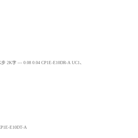
步 2K字 --- 0.08 0.04 CP1E-E10DR-A UC1、
 CP1E-E10DT-A