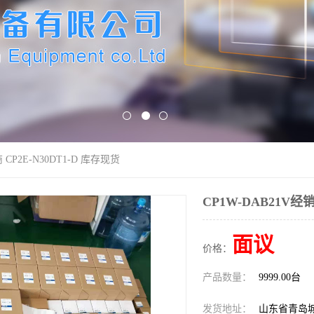
 CP2E-N30DT1-D 库存现货
CP1W-DAB21V经销
面议
价格：
产品数量：
9999.00台
发货地址：
山东省青岛