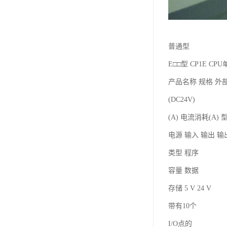
普通型
E□□型 CP1E C
产品名称 规格 外
(DC24V)
(A) 电流消耗(A) 
电源 输入 输出 
类型 程序
容量 数据
存储 5 V 24 V
带有10个
I/O点的