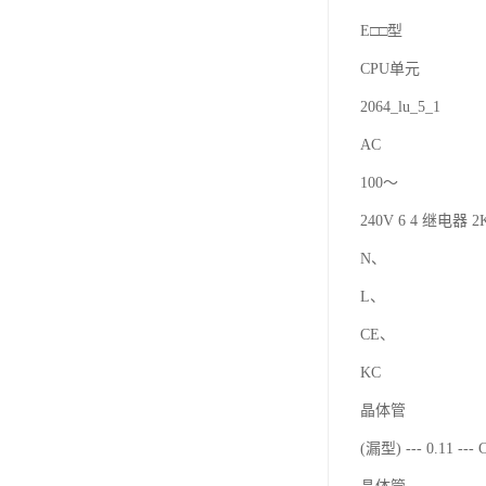
E□□型
CPU单元
2064_lu_5_1
AC
100～
240V 6 4 继电器 2K
N、
L、
CE、
KC
晶体管
(漏型) --- 0.11 ---