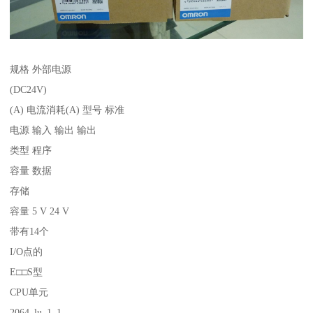
规格 外部电源
(DC24V)
(A) 电流消耗(A) 型号 标准
电源 输入 输出 输出
类型 程序
容量 数据
存储
容量 5 V 24 V
带有14个
I/O点的
E□□S型
CPU单元
2064_lu_1_1