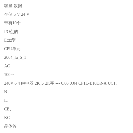
容量 数据
存储 5 V 24 V
带有10个
I/O点的
E□□型
CPU单元
2064_lu_5_1
AC
100～
240V 6 4 继电器 2K步 2K字 --- 0.08 0.04 CP1E-E10DR-A UC1、
N、
L、
CE、
KC
晶体管