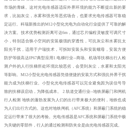
市场的青睐。这对光电传感器适应外界环境的能力不断提出新的要
求，比如灰尘，水雾和强光等恶劣场合，也要求光电传感器可靠稳
定运行。科瑞新推出的M12小型化光电为自动化行业提供了可靠的解
决方案。技术优势检测距离可达6m，通过芯片编程灵敏度可调尺寸
小，特别适合狭小空间的安装极强的穿透性，可抗灰尘和水雾抗太
阳光干扰，适用于户瑞技术，可拆卸安装头和安装螺母，安装方便
防护等级高达IP67典型应用1.电梯行业--商场、机场等扶梯出行人检
测户外的人行扶梯所处环境比较恶劣，会受到灰尘，水雾和太阳光
等影响。M12小型化光电传感器凭借便捷的安装方式和强抗外界干扰
能力成为扶梯行业。小型化光电传感器可以完全避免因为误信号导
致的扶梯误启动，为降低成本。 2.轨道交通行业--地铁屏蔽门和闸机
行人检测 地铁的蓬勃发展为人们的出行带来极大的便利，地铁也成
为人们出行方式的。这也对地铁闸机（AFC系统）和屏蔽门系统的稳
定运行带来了很大的考验。光电传感器是AFC系统和屏蔽门系统中极
为关键的零部件，行人的通过检测和防夹全是由光电传感器完成。