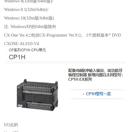
Windows 8(32bit版/64bit版)/
Windows 8.1(32bit/64bit)/
Windows 10(32bit版/64bit版)
注. WindowsXP的64bit版除外
CX-One Ver.4.□包括CX-Programmer Ver.9.□。 1个授权版本* DVD
CXONE-AL01D-V4
I/O点的