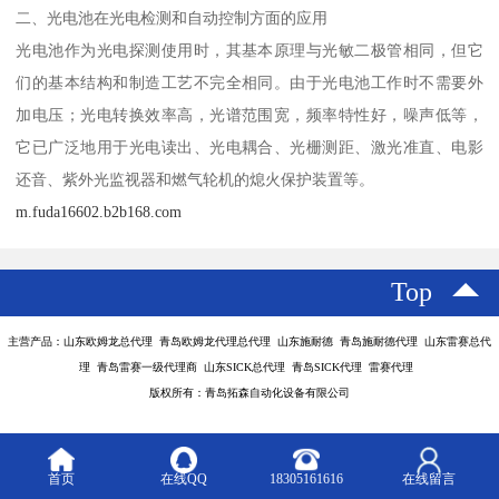
二、光电池在光电检测和自动控制方面的应用
光电池作为光电探测使用时，其基本原理与光敏二极管相同，但它
们的基本结构和制造工艺不完全相同。由于光电池工作时不需要外
加电压；光电转换效率高，光谱范围宽，频率特性好，噪声低等，
它已广泛地用于光电读出、光电耦合、光栅测距、激光准直、电影
还音、紫外光监视器和燃气轮机的熄火保护装置等。
m.fuda16602.b2b168.com
Top
主营产品：山东欧姆龙总代理 青岛欧姆龙代理总代理 山东施耐德 青岛施耐德代理 山东雷赛总代
理 青岛雷赛一级代理商 山东SICK总代理 青岛SICK代理 雷赛代理
版权所有：青岛拓森自动化设备有限公司
首页
在线QQ
18305161616
在线留言