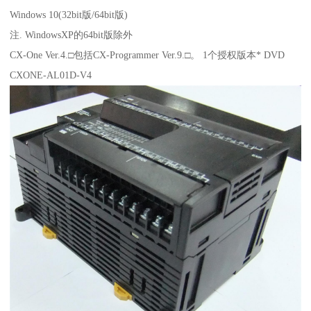
Windows 10(32bit版/64bit版)
注. WindowsXP的64bit版除外
CX-One Ver.4.□包括CX-Programmer Ver.9.□。 1个授权版本* DVD
CXONE-AL01D-V4