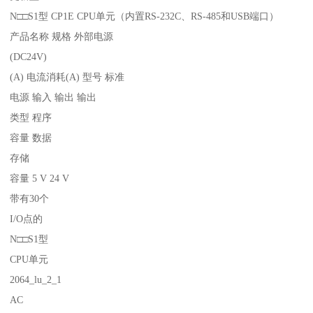
N□□S1型 CP1E CPU单元（内置RS-232C、RS-485和USB端口）
产品名称 规格 外部电源
(DC24V)
(A) 电流消耗(A) 型号 标准
电源 输入 输出 输出
类型 程序
容量 数据
存储
容量 5 V 24 V
带有30个
I/O点的
N□□S1型
CPU单元
2064_lu_2_1
AC