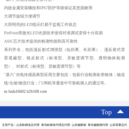
内嵌金属安装螺纹和IP67防护等级保证其坚固耐用
大调节旋钮方便调节
大而明亮的LED指示灯易于监视工作状态
PinPoint类激光LED光源技术使得对准调试变得十分容易
ASIC芯片技术提供的检测性能和高可靠性
系列齐全，包括漫反射式增强型（短距离、长距离）、漫反射式背
景遮蔽型、镜反射式（标准型、灵敏度调节型、透明物体检测
型）、对射式（标准型、灵敏度调节型）等
"基六"光电传感器典型应用主要包括：包装行业检测各类物体；输送
线/仓储/物流行业；门/闸机等通道中可靠检测人的通过等。
m.fuda16602.b2b168.com
Top
主营产品：山东欧姆龙总代理 青岛欧姆龙代理总代理 山东施耐德 青岛施耐德代理 山东雷赛总代