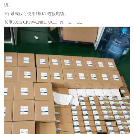
缆。
1个系统仅可使用1根I/O连接电缆。
长度80cm CP1W-CN811 UC1、N、 L、 CE