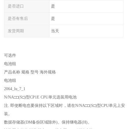
是否进口
是
是否有售后
是
发货周期
当天
可选件
电池组
产品名称 规格 型号 海外规格
电池组
2064_lu_7_1
N/NA□□(S□)型CP1E CPU单元选装用电池
注. 即使断电也要保持以下区域时，请在N/NA□□(S□)型CPU单元上安
装。
数据存储器(DM备份区域除外)、保持继电器(H)、