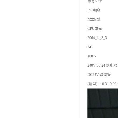
带有60个
I/O点的
N□□S型
CPU单元
2064_lu_3_3
AC
100～
240V 36 24 继电器 
DC24V 晶体管
(漏型) -- 0.31 0.0