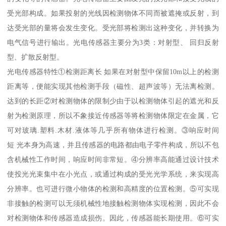
受光部构成。如果投射的光线因检测物体不同而被遮掩或反射，到
达受光部的量将会发生变化。受光部将检测出这种变化，并转换为
电气信号进行输出。光电传感器主要分为3类：对射型、 回归反射
型、扩散反射型。
光电传感器特性①检测距离长 如果在对射型中保留10m以上的检测
距离等，便能实现其他检测手段（磁性、超声波等）无法离检测。
达到的长距②对检测物体的限制少由于以检测物体引起的遮光和反
射为检测原理，所以不象接近传感器等将检测物体限定在金属，它
可对玻璃.塑料.木材.液体等几乎所有物体进行检测。③响应时间
短 光本身为高速，并且传感器的电路都由电子零件构成，所以不包
含机械性工作时间，响应时间非常短。④分辨率高能通过设计技术
使投光光束集中在小光点，或通过构成的受光光学系统，来实现高
分辨率。也可进行微小物体的检测和高精度的位置检测。⑤可实现
非接触的检测可以无须机械性地接触检测物体实现检测，因此不会
对检测物体和传感器造成损伤。因此，传感器能长期使用。⑥可实