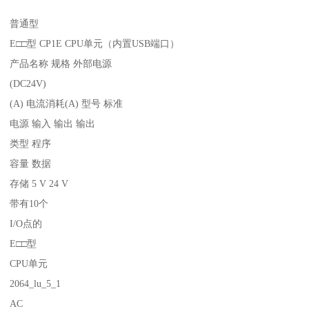
普通型
E□□型 CP1E CPU单元（内置USB端口）
产品名称 规格 外部电源
(DC24V)
(A) 电流消耗(A) 型号 标准
电源 输入 输出 输出
类型 程序
容量 数据
存储 5 V 24 V
带有10个
I/O点的
E□□型
CPU单元
2064_lu_5_1
AC