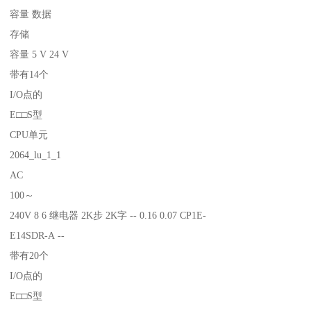
容量 数据
存储
容量 5 V 24 V
带有14个
I/O点的
E□□S型
CPU单元
2064_lu_1_1
AC
100～
240V 8 6 继电器 2K步 2K字 -- 0.16 0.07 CP1E-
E14SDR-A --
带有20个
I/O点的
E□□S型