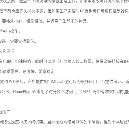
AM模块之前，检查一下模块电池是否正常工作，如果电池故障灯亮时取下模
板取下前也应先关掉总电源，但如果生产需要时I/0板也可在可编程控制器运
时，要格外小心，轻拿轻放，并运离产生静电的物品；
得带电操作；
板安装一定要安插到位。
结构灵活
有电即可组建网络，同时可以灵活扩展接入端口数量，使资源保持较高的
：传输质量高、速度快、带宽稳定
赏DVD影片，它所提供的14Mbps带宽可以为很多应用平台提供保证。新的电
了确保QoS，HomePlug AV采用了时分多路访问（TDMA）与带有冲突
。
范围广
网络也是这种技术的优势。虽然无线网络可以做到不破墙，但对于高层建