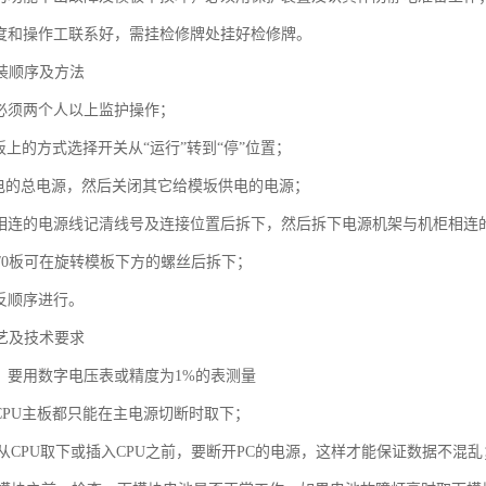
调度和操作工联系好，需挂检修牌处挂好检修牌。
拆装顺序及方法
，必须两个人以上监护操作；
面板上的方式选择开关从“运行”转到“停”位置；
C供电的总电源，然后关闭其它给模坂供电的电源；
架相连的电源线记清线号及连接位置后拆下，然后拆下电源机架与机柜相连
及I/0板可在旋转模板下方的螺丝后拆下；
反顺序进行。
工艺及技术要求
时，要用数字电压表或精度为1%的表测量
CPU主板都只能在主电源切断时取下；
块从CPU取下或插入CPU之前，要断开PC的电源，这样才能保证数据不混乱