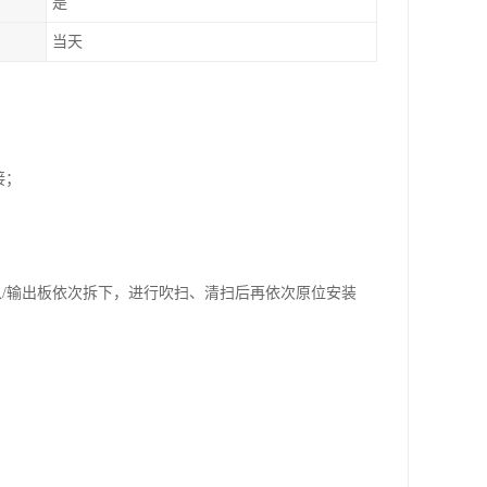
是
当天
。
接；
输入/输出板依次拆下，进行吹扫、清扫后再依次原位安装
；