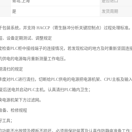
青岛,上海
是否进口
是
发货周期
于包装系统，并支持 HACCP（寄生脉冲分析关键控制点）过程处理标准
规程、设备定期测试、调整规定
季度检查PLC柜中接线端子的连接情况，若发现松动的地方及时重新坚固连
主机供电的电源每月重新测量工作电压。
定期清扫的规定
或季度对PLC进行清扫，切断给PLC供电的电源把电源机架、CPU主板及
复后送电并启动PLC主机。认真清扫PLC箱内卫生；
更换电源机架下方过滤网。
前准备、检修规程
好工具；
件的功能不出故障及模板不损坏，必须用保护装置及认真作防静电准备工作