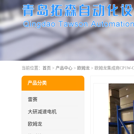
当前位置：
首页
>
产品中心
>
欧姆龙
> 欧姆龙集成商CP1W-CI
产品分类
雷赛
大研减速电机
欧姆龙