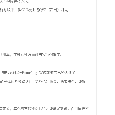
块PAM内容将丢失；
行时取下，但CPU板上的QVZ（超时）灯亮；
利用率，在移动性方面可与WLAN媲美。
力线标准HomePlug AV传输速度已经达到了
检测机能的载体侦听多路访问（CSMA）协议，两者结合，能够
筑来说，其必需布设N多个AP才能满足需求，而且同样不