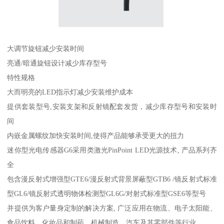
大调节旋钮减少安装时间
亮通/暗通旋钮设计减少库存型号
特性规格
大而明亮的LED指示灯减少安装维护成本
提供套装型号,安装支架和反射镜配套发货，减少库存型号和安装时
间
内嵌金属螺纹加快安装时间,使得产品能够承受更大的扭力
迷你型光电传感器G6采用类激光PinPoint LED光源技术, 产品系列齐
全
包含漫反射式增强型GTE6/漫反射式背景屏蔽型GTB6 /镜反射式标准
型GL6/镜反射式透明物体检测型GL6G/对射式标准型GSE6等型号
并提供为客户量身定制的解决方案, 广泛应用在物流、电子太阳能、
食品饮料、化妆品和制药、机械制造、汽车及其零部件等行业。