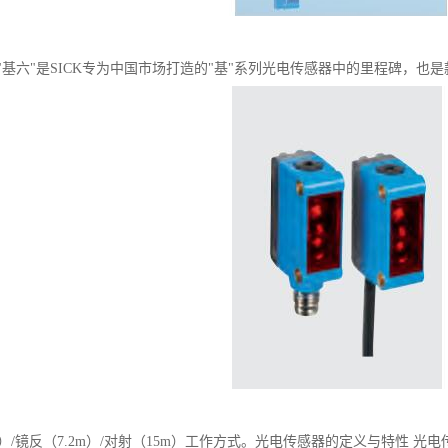
"基六"是SICK专为中国市场打造的"基"系列光电传感器中的里程碑，也
m）/镜反（7.2m）/对射（15m）工作方式。光电传感器的定义与特性