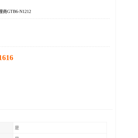
商GTB6-N1212
1616
是