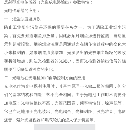
反射型光电传感器（光集成电路输出）参数特性：
光电传感器的应用：
一、烟尘浊度监测仪
防止工业烟尘污染是环保的重要任务之一。为了消除工业烟尘污
染，首先要知道烟尘排放量，因此必须对烟尘源进行监测、自动显
示和超标报警。烟的烟尘浊度是用通过光在烟传输过程中的变化大
小来检测的。如果烟道浊度增加，光源发出的光被烟尘颗粒的吸收
和折射增加，到达光检测器的光减少，因而光检测器输出信号的强
弱便可反映烟道浊度的变化。
二、光电池在光电检测和自动控制方面的应用
光电池作为光电探测使用时，其基本原理与光敏二极管相同，但它
们的基本结构和制造工艺不完全相同。由于光电池工作时不需要外
加电压；光电转换效率高，光谱范围宽，频率特性好，噪声低等，
它已广泛地用于光电读出、光电耦合、光栅测距、激光准直、电影
还音、紫外光监视器和燃气轮机的熄火保护装置等。