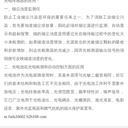
光电传感器的应用：
一、烟尘浊度监测仪
防止工业烟尘污染是环保的重要任务之一。为了消除工业烟尘污
染，首先要知道烟尘排放量，因此必须对烟尘源进行监测、自动显
示和超标报警。烟的烟尘浊度是用通过光在烟传输过程中的变化大
小来检测的。如果烟道浊度增加，光源发出的光被烟尘颗粒的吸收
和折射增加，到达光检测器的光减少，因而光检测器输出信号的强
弱便可反映烟道浊度的变化。
二、光电池在光电检测和自动控制方面的应用
光电池作为光电探测使用时，其基本原理与光敏二极管相同，但它
们的基本结构和制造工艺不完全相同。由于光电池工作时不需要外
加电压；光电转换效率高，光谱范围宽，频率特性好，噪声低等，
它已广泛地用于光电读出、光电耦合、光栅测距、激光准直、电影
还音、紫外光监视器和燃气轮机的熄火保护装置等。
m.fuda16602.b2b168.com