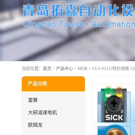
当前位置：
首页
>
产品中心
>
SICK
> GL6-N1112特价销售 G
产品分类
雷赛
大研减速电机
欧姆龙