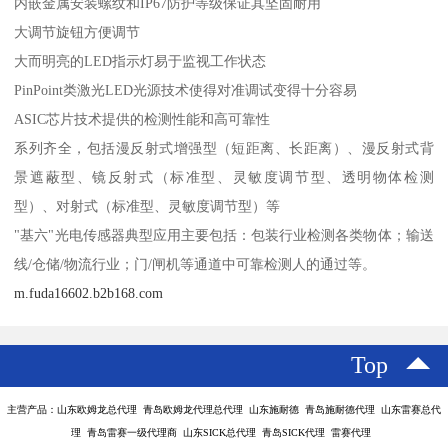
内嵌金属安装螺纹和IP67防护等级保证其坚固耐用
大调节旋钮方便调节
大而明亮的LED指示灯易于监视工作状态
PinPoint类激光LED光源技术使得对准调试变得十分容易
ASIC芯片技术提供的检测性能和高可靠性
系列齐全，包括漫反射式增强型（短距离、长距离）、漫反射式背
景遮蔽型、镜反射式（标准型、灵敏度调节型、透明物体检测
型）、对射式（标准型、灵敏度调节型）等
"基六"光电传感器典型应用主要包括：包装行业检测各类物体；输送
线/仓储/物流行业；门/闸机等通道中可靠检测人的通过等。
m.fuda16602.b2b168.com
Top
主营产品：山东欧姆龙总代理 青岛欧姆龙代理总代理 山东施耐德 青岛施耐德代理 山东雷赛总代
理 青岛雷赛一级代理商 山东SICK总代理 青岛SICK代理 雷赛代理