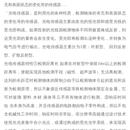
无和表面状态的变化等的传感器.....
「光电传感器」是利用光的各种性质，检测物体的有无和表面状态
的变化等的传感器。光电传感器主要由发光的投光部和接受光线的
受光部构成。如果投射的光线因检测物体不同而被遮掩或反射，到
达受光部的量将会发生变化。受光部将检测出这种变化，并转换为
电气信号进行输出。光电传感器主要分为3类：对射型、 回归反射
型、扩散反射型。
光电传感器特性①检测距离长 如果在对射型中保留10m以上的检测
距离等，便能实现其他检测手段（磁性、超声波等）无法离检测。
达到的长距②对检测物体的限制少由于以检测物体引起的遮光和反
射为检测原理，所以不象接近传感器等将检测物体限定在金属，它
可对玻璃.塑料.木材.液体等几乎所有物体进行检测。③响应时间
短 光本身为高速，并且传感器的电路都由电子零件构成，所以不包
含机械性工作时间，响应时间非常短。④分辨率高能通过设计技术
使投光光束集中在小光点，或通过构成的受光光学系统，来实现高