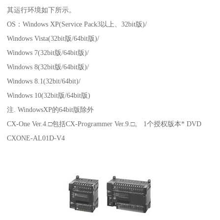
其运行环境如下所示。
OS：Windows XP(Service Pack3以上、32bit版)/
Windows Vista(32bit版/64bit版)/
Windows 7(32bit版/64bit版)/
Windows 8(32bit版/64bit版)/
Windows 8.1(32bit/64bit)/
Windows 10(32bit版/64bit版)
注. WindowsXP的64bit版除外
CX-One Ver.4.□包括CX-Programmer Ver.9.□。 1个授权版本* DVD
CXONE-AL01D-V4