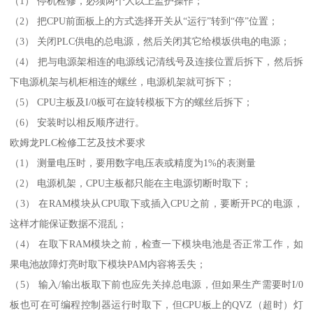
（1） 停机检修，必须两个人以上监护操作；
（2） 把CPU前面板上的方式选择开关从“运行”转到“停”位置；
（3） 关闭PLC供电的总电源，然后关闭其它给模坂供电的电源；
（4） 把与电源架相连的电源线记清线号及连接位置后拆下，然后拆
下电源机架与机柜相连的螺丝，电源机架就可拆下；
（5） CPU主板及I/0板可在旋转模板下方的螺丝后拆下；
（6） 安装时以相反顺序进行。
欧姆龙PLC检修工艺及技术要求
（1） 测量电压时，要用数字电压表或精度为1%的表测量
（2） 电源机架，CPU主板都只能在主电源切断时取下；
（3） 在RAM模块从CPU取下或插入CPU之前，要断开PC的电源，
这样才能保证数据不混乱；
（4） 在取下RAM模块之前，检查一下模块电池是否正常工作，如
果电池故障灯亮时取下模块PAM内容将丢失；
（5） 输入/输出板取下前也应先关掉总电源，但如果生产需要时I/0
板也可在可编程控制器运行时取下，但CPU板上的QVZ（超时）灯