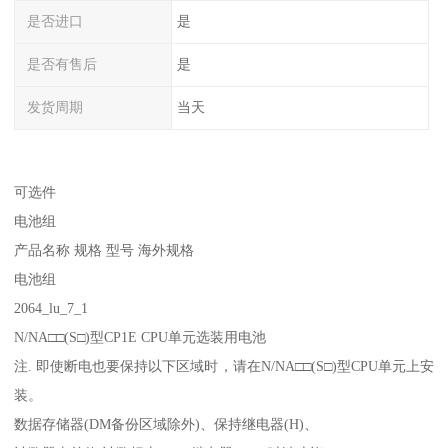
是否进口
是
是否有售后
是
发货周期
当天
可选件
电池组
产品名称 规格 型号 海外规格
电池组
2064_lu_7_1
N/NA□□(S□)型CP1E CPU单元选装用电池
注. 即使断电也要保持以下区域时，请在N/NA□□(S□)型CPU单元上安
装。
数据存储器(DM备份区域除外)、保持继电器(H)、