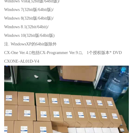
Windows Vista(32bit版/64bit版)/
Windows 7(32bit版/64bit版)/
Windows 8(32bit版/64bit版)/
Windows 8.1(32bit/64bit)/
Windows 10(32bit版/64bit版)
注. WindowsXP的64bit版除外
CX-One Ver.4.□包括CX-Programmer Ver.9.□。 1个授权版本* DVD
CXONE-AL01D-V4