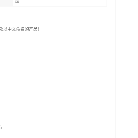
是
是款以中文命名的产品！
求。