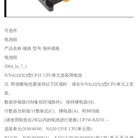
可选件
电池组
产品名称 规格 型号 海外规格
电池组
2064_lu_7_1
N/NA□□(S□)型CP1E CPU单元选装用电池
注. 即使断电也要保持以下区域时，请在N/NA□□(S□)型CPU单元上安
装。
数据存储器(DM备份区域除外)、保持继电器(H)、
计数器当前值/计数标志(C)、继电器(A)、时钟功能
(请使用制造后2年以内的电池进行更换) CP1W-BAT01 --
选装单元(N30/40/60、NA20 CP1E CPU单元用)
N14/20、N30/40/60S(1)、E10/14/20/30/40/60(S)的CPU单元无法使