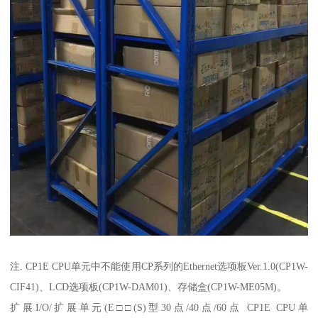
注. CP1E CPU单元中不能使用CP系列的Ethernet选项板Ver.1.0(CP1W-
CIF41)、LCD选项板(CP1W-DAM01)、存储盒(CP1W-ME05M)。
扩展I/O/扩展单元(E□□(S)型30点/40点/60点 CP1E CPU单