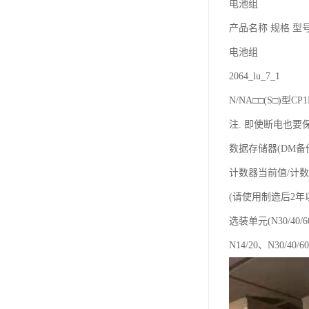
电池组
产品名称 规格 型
电池组
2064_lu_7_1
N/NA□□(S□)型
注. 即使断电也要保
数据存储器(DM备
计数器当前值/计数
(请使用制造后2年以内
选装单元(N30/40/6
N14/20、N30/40/