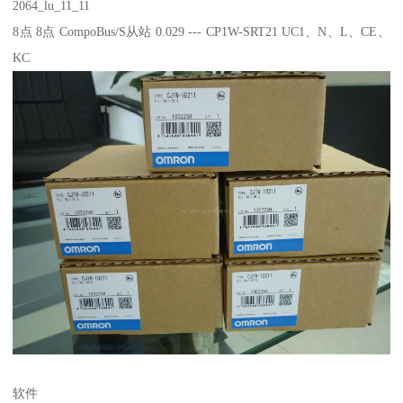
2064_lu_11_11
8点 8点 CompoBus/S从站 0.029 --- CP1W-SRT21 UC1、N、L、CE、
KC
软件