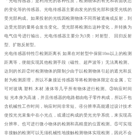
「光电传感器」是利用光的各种性质，检测物体的有无和表面状态
的变化等的传感器。光电传感器主要由发光的投光部和接受光线的
受光部构成。如果投射的光线因检测物体不同而被遮掩或反射，到
达受光部的量将会发生变化。受光部将检测出这种变化，并转换为
电气信号进行输出。光电传感器主要分为3类：对射型、 回归反射
型、扩散反射型。
光电传感器特性①检测距离长 如果在对射型中保留10m以上的检测
距离等，便能实现其他检测手段（磁性、超声波等）无法离检测。
达到的长距②对检测物体的限制少由于以检测物体引起的遮光和反
射为检测原理，所以不象接近传感器等将检测物体限定在金属，它
可对玻璃.塑料.木材.液体等几乎所有物体进行检测。③响应时间
短 光本身为高速，并且传感器的电路都由电子零件构成，所以不包
含机械性工作时间，响应时间非常短。④分辨率高能通过设计技术
使投光光束集中在小光点，或通过构成的受光光学系统，来实现高
分辨率。也可进行微小物体的检测和高精度的位置检测。⑤可实现
非接触的检测可以无须机械性地接触检测物体实现检测，因此不会