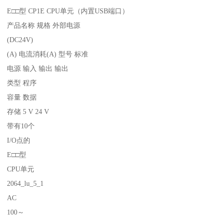
E□□型 CP1E CPU单元（内置USB端口）
产品名称 规格 外部电源
(DC24V)
(A) 电流消耗(A) 型号 标准
电源 输入 输出 输出
类型 程序
容量 数据
存储 5 V 24 V
带有10个
I/O点的
E□□型
CPU单元
2064_lu_5_1
AC
100～