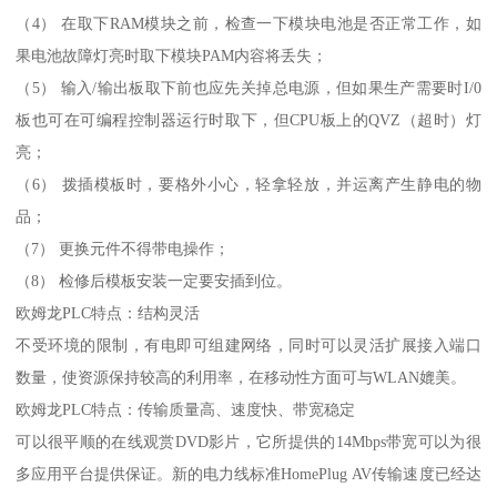
（4） 在取下RAM模块之前，检查一下模块电池是否正常工作，如
果电池故障灯亮时取下模块PAM内容将丢失；
（5） 输入/输出板取下前也应先关掉总电源，但如果生产需要时I/0
板也可在可编程控制器运行时取下，但CPU板上的QVZ（超时）灯
亮；
（6） 拨插模板时，要格外小心，轻拿轻放，并运离产生静电的物
品；
（7） 更换元件不得带电操作；
（8） 检修后模板安装一定要安插到位。
欧姆龙PLC特点：结构灵活
不受环境的限制，有电即可组建网络，同时可以灵活扩展接入端口
数量，使资源保持较高的利用率，在移动性方面可与WLAN媲美。
欧姆龙PLC特点：传输质量高、速度快、带宽稳定
可以很平顺的在线观赏DVD影片，它所提供的14Mbps带宽可以为很
多应用平台提供保证。新的电力线标准HomePlug AV传输速度已经达