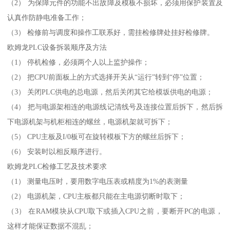
（2） 为保障元件的功能不出故障及模板不损坏，必须用保护装置及
认真作防静电准备工作；
（3） 检修前与调度和操作工联系好，需挂检修牌处挂好检修牌。
欧姆龙PLC设备拆装顺序及方法
（1） 停机检修，必须两个人以上监护操作；
（2） 把CPU前面板上的方式选择开关从“运行”转到“停”位置；
（3） 关闭PLC供电的总电源，然后关闭其它给模坂供电的电源；
（4） 把与电源架相连的电源线记清线号及连接位置后拆下，然后拆
下电源机架与机柜相连的螺丝，电源机架就可拆下；
（5） CPU主板及I/0板可在旋转模板下方的螺丝后拆下；
（6） 安装时以相反顺序进行。
欧姆龙PLC检修工艺及技术要求
（1） 测量电压时，要用数字电压表或精度为1%的表测量
（2） 电源机架，CPU主板都只能在主电源切断时取下；
（3） 在RAM模块从CPU取下或插入CPU之前，要断开PC的电源，
这样才能保证数据不混乱；