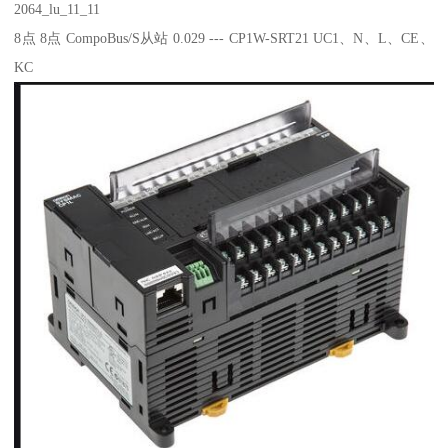
2064_lu_11_11
8点 8点 CompoBus/S从站 0.029 --- CP1W-SRT21 UC1、N、L、CE、
KC