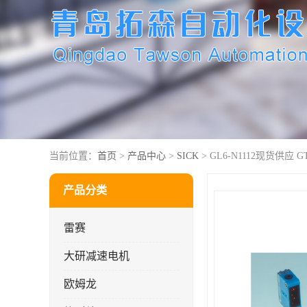
当前位置：
首页
>
产品中心
>
SICK
> GL6-N1112现货供应 G
产品分类
雷赛
大研减速电机
欧姆龙