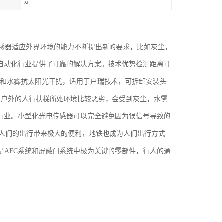
是
感器适应外界环境的能力不断提出新的要求，比如灰尘，
为自动化行业提供了可靠的解决方案。技术优势检测距离可
尘和水雾抗太阳光干扰，适用于户瑞技术，可拆卸安装头
检测户外的人行扶梯所处环境比较恶劣，会受到灰尘，水雾
梯行业。小型化光电传感器可以完全避免因为误信号导致的
展为人们的出行带来极大的便利，地铁也成为人们出行方式
是AFC系统和屏蔽门系统中极为关键的零部件，行人的通