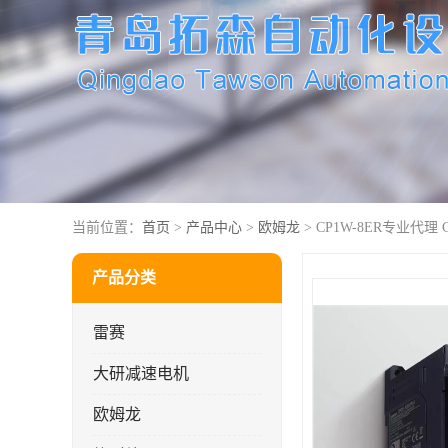
当前位置：
首页
>
产品中心
>
欧姆龙
> CP1W-8ER专业代理 C
产品分类
雷赛
大研减速电机
欧姆龙