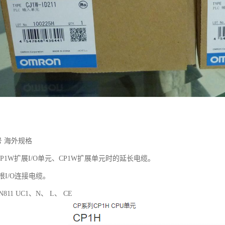
号 海外规格
CP1W扩展I/O单元、CP1W扩展单元时的延长电缆。
根I/O连接电缆。
N811 UC1、N、 L、 CE