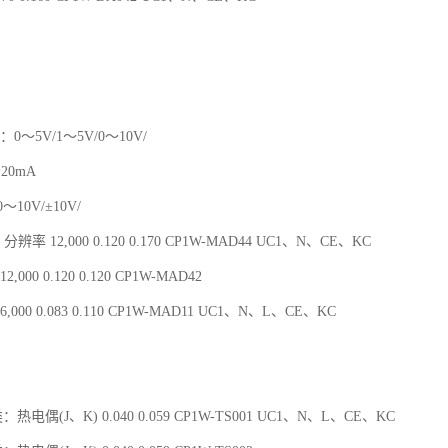
：0～5V/1～5V/0～10V/
～20mA
10V/±10V/
分辨率 12,000 0.120 0.170 CP1W-MAD44 UC1、N、CE、KC
,000 0.120 0.120 CP1W-MAD42
,000 0.083 0.110 CP1W-MAD11 UC1、N、L、CE、KC
：热电偶(J、K) 0.040 0.059 CP1W-TS001 UC1、N、L、CE、KC