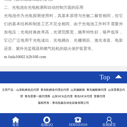
二、光电池在光电检测和自动控制方面的应用
光电池作为光电探测使用时，其基本原理与光敏二极管相同，但它
们的基本结构和制造工艺不完全相同。由于光电池工作时不需要外
加电压；光电转换效率高，光谱范围宽，频率特性好，噪声低等，
它已广泛地用于光电读出、光电耦合、光栅测距、激光准直、电影
还音、紫外光监视器和燃气轮机的熄火保护装置等。
m.fuda16602.b2b168.com
Top
主营产品：山东欧姆龙总代理 青岛欧姆龙代理总代理 山东施耐德 青岛施耐德代理 山东雷赛总代
理 青岛雷赛一级代理商 山东SICK总代理 青岛SICK代理 雷赛代理
版权所有：青岛拓森自动化设备有限公司
首页
在线QQ
18305161616
在线留言