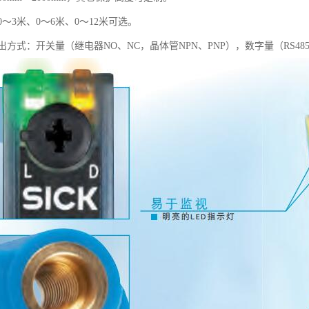
～3米、0～6米、0～12米可选。
方式：开关量（继电器NO、NC，晶体管NPN、PNP），数字量（RS48