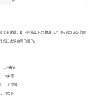
是
强度变化后，即可判断出有异物进入光电传感器设定的危
行或防止误启动的目的。
6……N束等
……N束等
6……N束等
……N束等