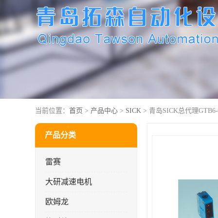
当前位置：
首页
>
产品中心
>
SICK
> 青岛SICK总代理GTB6-P
产品分类
雷赛
大研减速电机
欧姆龙