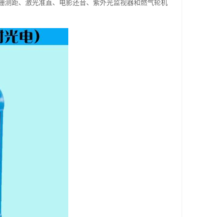
栅测距、激光准直、电影还音、紫外光监视器和燃气轮机