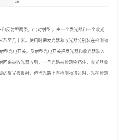
是
对射型和反射型两类。(1)对射型 。由一个发光器和一个收光
米乃至几十米。使用时把发光器和收光器分别装在检测物
反射型光电开关。反射型光电开关把发光器和收光器装入
射回来被收光器收到，一旦光路被检测物挡住，收光器收
被的反光板反射，但当光路上有检测物通过时，光在检测