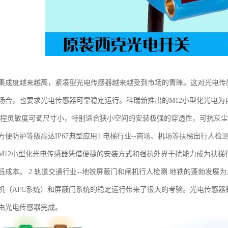
集成度越来越高，紧凑型光电传感器越来越受到市场的青睐。这对光电传
场合，也要求光电传感器可靠稳定运行。科瑞新推出的M12小型化光电
编程灵敏度可调尺寸小，特别适合狭小空间的安装极强的穿透性，可抗灰
方便防护等级高达IP67典型应用1.电梯行业--商场、机场等扶梯出行人
M12小型化光电传感器凭借便捷的安装方式和强抗外界干扰能力成为扶
低成本。 2.轨道交通行业--地铁屏蔽门和闸机行人检测 地铁的蓬勃发
机（AFC系统）和屏蔽门系统的稳定运行带来了很大的考验。光电传感器
由光电传感器完成。