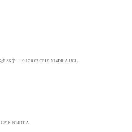
步 8K字 --- 0.17 0.07 CP1E-N14DR-A UC1、
02 CP1E-N14DT-A