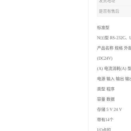
发货地址
是否有售后
标准型
N□□型 RS-232C
产品名称 规格 外
(DC24V)
(A) 电流消耗(A) 
电源 输入 输出 
类型 程序
容量 数据
存储 5 V 24 V
带有14个
I/O点的