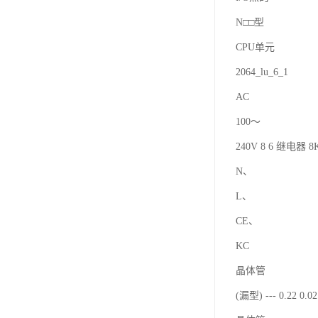
N□□型
CPU单元
2064_lu_6_1
AC
100～
240V 8 6 继电器 8K
N、
L、
CE、
KC
晶体管
(漏型) --- 0.22 0.