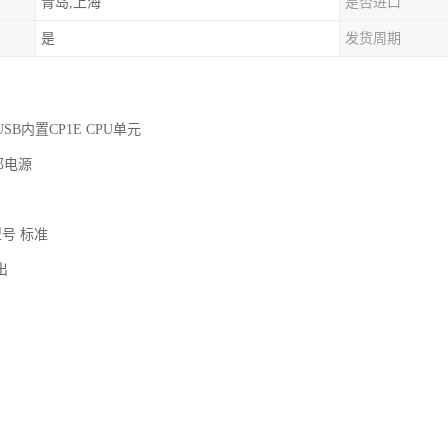
青岛,上海
是否进口
是
发货周期
、USB内置CP1E CPU单元
部电源
型号 标准
输出