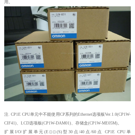
用。
注. CP1E CPU单元中不能使用CP系列的Ethernet选项板Ver.1.0(CP1W-
CIF41)、LCD选项板(CP1W-DAM01)、存储盒(CP1W-ME05M)。
扩展I/O/扩展单元(E□□(S)型30点/40点/60点 CP1E CPU单