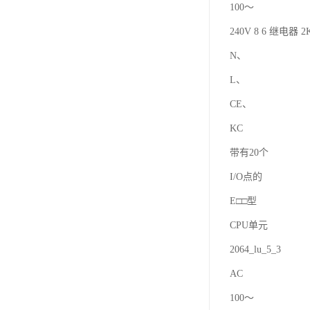
100～
240V 8 6 继电器 2K
N、
L、
CE、
KC
带有20个
I/O点的
E□□型
CPU单元
2064_lu_5_3
AC
100～