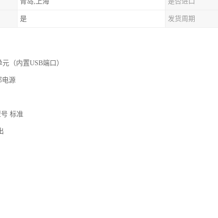
青岛,上海
是否进口
是
发货周期
PU单元（内置USB端口）
部电源
型号 标准
输出