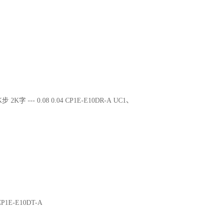
步 2K字 --- 0.08 0.04 CP1E-E10DR-A UC1、
 CP1E-E10DT-A