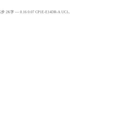
步 2K字 --- 0.16 0.07 CP1E-E14DR-A UC1、