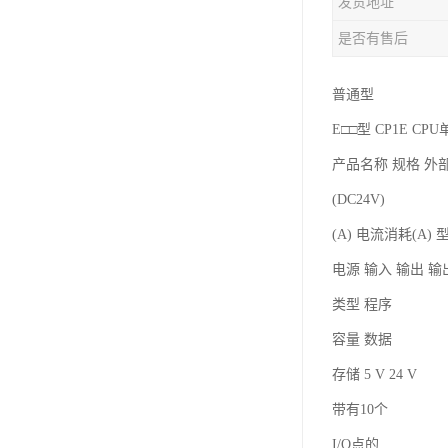
发货地址
是否有售后
普通型
E□□型 CP1E C
产品名称 规格 外
(DC24V)
(A) 电流消耗(A) 
电源 输入 输出 
类型 程序
容量 数据
存储 5 V 24 V
带有10个
I/O点的