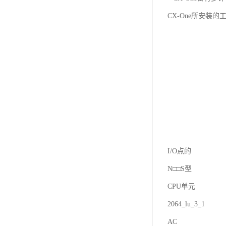
CX-One所安装的
I/O点的
N□□S型
CPU单元
2064_lu_3_1
AC