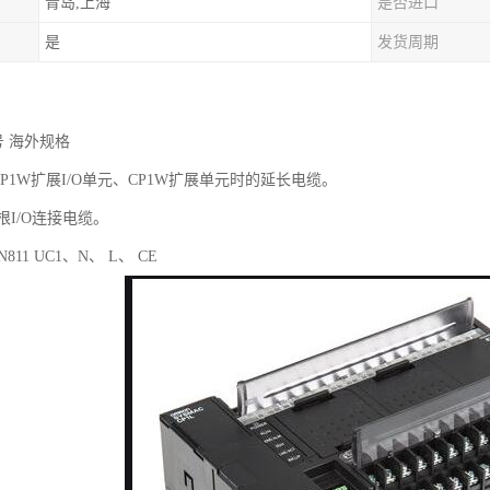
青岛,上海
是否进口
是
发货周期
号 海外规格
CP1W扩展I/O单元、CP1W扩展单元时的延长电缆。
根I/O连接电缆。
N811 UC1、N、 L、 CE