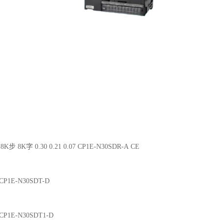
8K步 8K字 0.30 0.21 0.07 CP1E-N30SDR-A CE
2 CP1E-N30SDT-D
2 CP1E-N30SDT1-D