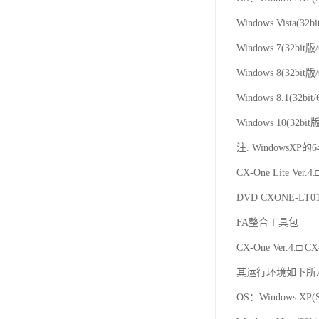
Windows Vista(32b
Windows 7(32bit版
Windows 8(32bit版
Windows 8.1(32bit/
Windows 10(32bit
注. WindowsXP的
CX-One Lite Ve
DVD CXONE-LT01
FA整合工具包
CX-One Ver.
其运行环境如下所
OS：Windows XP(S